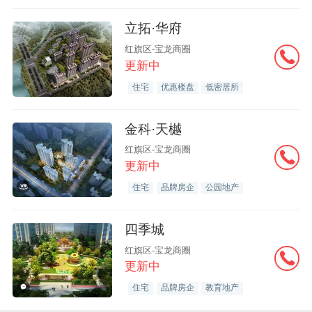
立拓·华府
红旗区-宝龙商圈
更新中
住宅
优惠楼盘
低密居所
金科·天樾
红旗区-宝龙商圈
更新中
住宅
品牌房企
公园地产
四季城
红旗区-宝龙商圈
更新中
住宅
品牌房企
教育地产