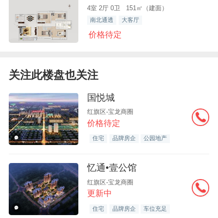
4室 2厅 0卫 151㎡（建面）
南北通透
大客厅
价格待定
关注此楼盘也关注
国悦城
红旗区-宝龙商圈
价格待定
住宅
品牌房企
公园地产
忆通•壹公馆
红旗区-宝龙商圈
更新中
住宅
品牌房企
车位充足