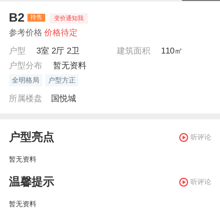
B2
待售
变价通知我
参考价格
价格待定
户型
3室 2厅 2卫
建筑面积
110㎡
户型分布
暂无资料
全明格局
户型方正
所属楼盘
国悦城
户型亮点
听评论
暂无资料
温馨提示
听评论
暂无资料